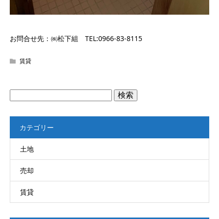
お問合せ先：㈱松下組 TEL:0966-83-8115
賃貸
検
索:
カテゴリー
土地
売却
賃貸