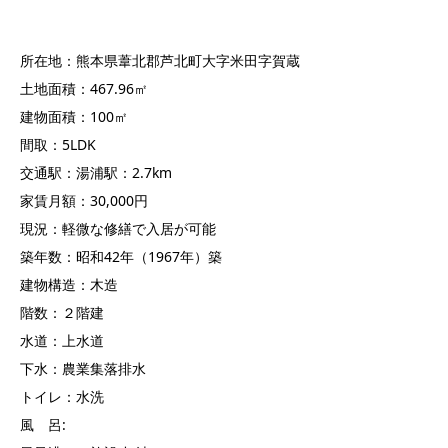
所在地：熊本県葦北郡芦北町大字米田字賀蔵
土地面積：467.96㎡
建物面積：100㎡
間取：5LDK
交通駅：湯浦駅：2.7km
家賃月額：30,000円
現況：軽微な修繕で入居が可能
築年数：昭和42年（1967年）築
建物構造：木造
階数：２階建
水道：上水道
下水：農業集落排水
トイレ：水洗
風 呂: