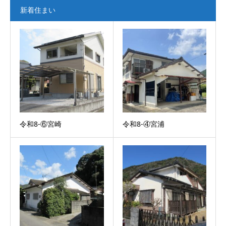
新着住まい
令和8-⑥宮崎
令和8-④宮浦