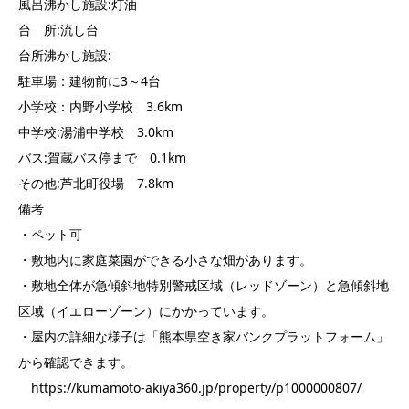
風呂沸かし施設:灯油
台 所:流し台
台所沸かし施設:
駐車場：建物前に3～4台
小学校：内野小学校 3.6km
中学校:湯浦中学校 3.0km
バス:賀蔵バス停まで 0.1km
その他:芦北町役場 7.8km
備考
・ペット可
・敷地内に家庭菜園ができる小さな畑があります。
・敷地全体が急傾斜地特別警戒区域（レッドゾーン）と急傾斜地
区域（イエローゾーン）にかかっています。
・屋内の詳細な様子は「熊本県空き家バンクプラットフォーム」
から確認できます。
https://kumamoto-akiya360.jp/property/p1000000807/