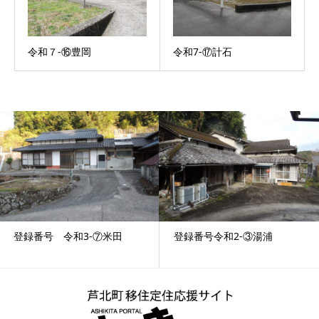
令和７-⑯豊岡
令和7-⑰計石
登録番号令和2-③湯浦
令和8-①宮崎