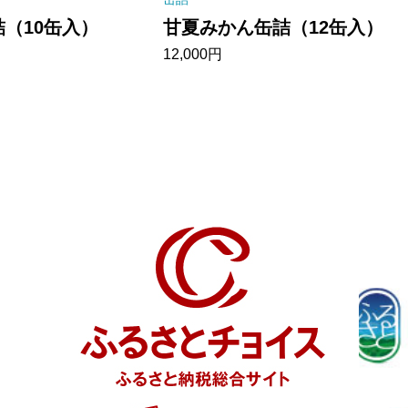
（10缶入）
甘夏みかん缶詰（12缶入）
12,000
円